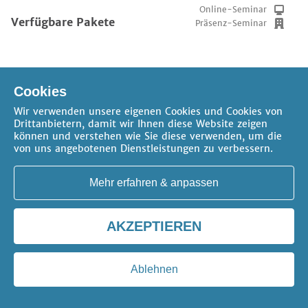
Online-Seminar
Verfügbare Pakete
Präsenz-Seminar
Cookies
Wir verwenden unsere eigenen Cookies und Cookies von
Drittanbietern, damit wir Ihnen diese Website zeigen
können und verstehen wie Sie diese verwenden, um die
von uns angebotenen Dienstleistungen zu verbessern.
AGB
Datenschutz
Impressum
FAQ
Kontakt
Cookie-Einstellungen
Mehr erfahren & anpassen
Copyright 2026 -
erica gilb
AKZEPTIEREN
Ablehnen
Alle Preise inklusive gesetzlicher Mehrwertsteuer.