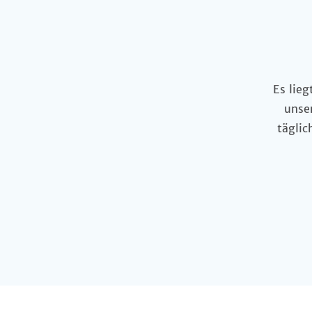
Es lieg
unser
täglic