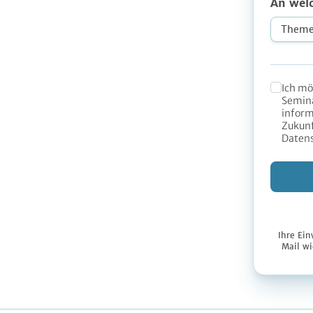
An wel
Ich mö
Semina
inform
Zukunf
Datens
Ihre Ein
Mail wi