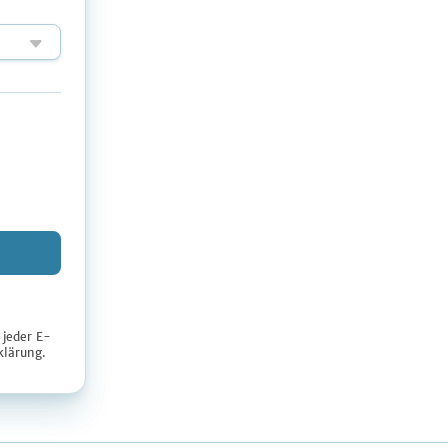
 jeder E-
klärung
.