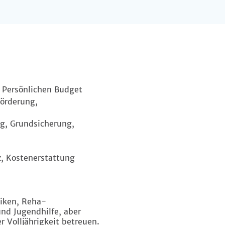
m Persönlichen Budget
förderung,
g, Grundsicherung,
z, Kostenerstattung
niken, Reha-
und Jugendhilfe, aber
r Volljährigkeit betreuen.