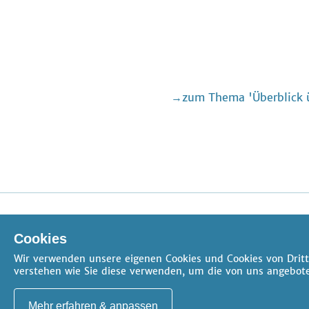
zum Thema 'Überblick ü
AGB
Datenschutz
Impressum
FAQ
Kontakt
Cookies
Cookie-Einstellungen
Wir verwenden unsere eigenen Cookies und Cookies von Dritt
verstehen wie Sie diese verwenden, um die von uns angebote
Mehr erfahren & anpassen