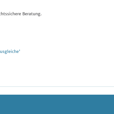
chtssichere Beratung.
usgleiche'
Copyright 2026 -
erica gilb