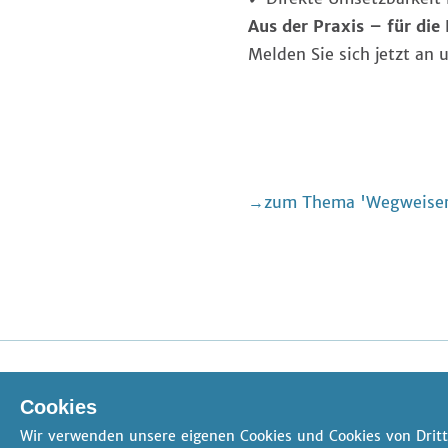
Aus der Praxis – für die 
Melden Sie sich jetzt an 
zum Thema 'Wegweiser 
AGB
Datenschutz
Impressum
FAQ
Kontakt
Cookies
Cookie-Einstellungen
Wir verwenden unsere eigenen Cookies und Cookies von Dritt