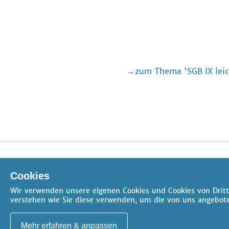
zum Thema 'SGB IX lei
AGB
Datenschutz
Impressum
FAQ
Kontakt
Cookies
Cookie-Einstellungen
Wir verwenden unsere eigenen Cookies und Cookies von Dritt
verstehen wie Sie diese verwenden, um die von uns angebote
Mehr erfahren & anpassen